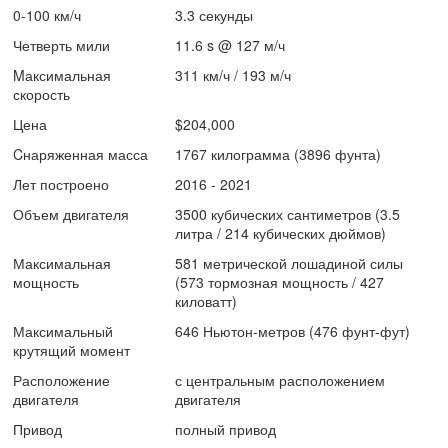
0-100 км/ч
3.3 секунды
Четверть мили
11.6 s @ 127 м/ч
Mаксимальная
311 км/ч / 193 м/ч
скорость
Цена
$204,000
Cнаряженная масса
1767 килограмма (3896 фунта)
Лет построено
2016 - 2021
Объем двигателя
3500 кубических сантиметров (3.5
литра / 214 кубических дюймов)
Максимальная
581 метрической лошадиной силы
мощность
(573 тормозная мощность / 427
киловатт)
Максимальный
646 Ньютон-метров (476 фунт-фут)
крутящий момент
Расположение
с центральным расположением
двигателя
двигателя
Привод
полный привод