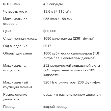
0-100 км/ч
4.7 секунды
Четверть мили
13.6 s @ 115 м/ч
Mаксимальная
255 км/ч / 158 м/ч
скорость
Цена
$60,000
Cнаряженная масса
1080 килограмма (2381 фунта)
Год внедрения
2017
Объем двигателя
1800 кубических сантиметров (1.8
литра / 110 кубических дюймов)
Максимальная
252 метрической лошадиной силы
мощность
(249 тормозная мощность / 185
киловатт)
Максимальный
320 Ньютон-метров (236 фунт-фут)
крутящий момент
Расположение
с задним расположением двигателя
двигателя
Привод
задний привод