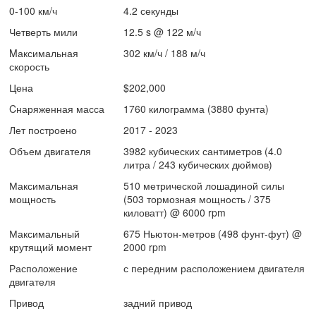
0-100 км/ч
4.2 секунды
Четверть мили
12.5 s @ 122 м/ч
Mаксимальная
302 км/ч / 188 м/ч
скорость
Цена
$202,000
Cнаряженная масса
1760 килограмма (3880 фунта)
Лет построено
2017 - 2023
Объем двигателя
3982 кубических сантиметров (4.0
литра / 243 кубических дюймов)
Максимальная
510 метрической лошадиной силы
мощность
(503 тормозная мощность / 375
киловатт) @ 6000 rpm
Максимальный
675 Ньютон-метров (498 фунт-фут) @
крутящий момент
2000 rpm
Расположение
с передним расположением двигателя
двигателя
Привод
задний привод