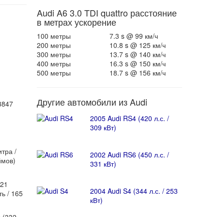
Audi A6 3.0 TDI quattro расстояние
в метрах ускорение
100 метры
7.3 s @ 99 км/ч
200 метры
10.8 s @ 125 км/ч
300 метры
13.7 s @ 140 км/ч
400 метры
16.3 s @ 150 км/ч
500 метры
18.7 s @ 156 км/ч
Другие автомобили из Audi
3847
2005 Audi RS4 (420 л.с. /
309 кВт)
тра /
2002 Audi RS6 (450 л.с. /
ймов)
331 кВт)
221
2004 Audi S4 (344 л.с. / 253
ь / 165
кВт)