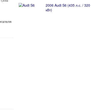
 (332
2006 Audi S6 (435 л.с. / 320
кВт)
игателя