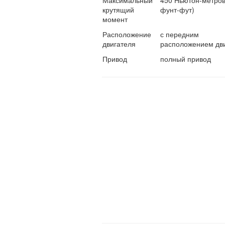
Максимальный
450 Ньютон-метров
крутящий
фунт-фут)
момент
Расположение
с передним
двигателя
расположением дв
Привод
полный привод