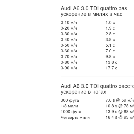
Audi A6 3.0 TDI quattro раз
ускорение в милях в час
0-10 м/ч
1.0 с
0-20 м/ч
1.9 с
0-30 м/ч
2.8 с
0-40 м/ч
3.8 с
0-50 м/ч
5.1 с
0-60 м/ч
7.0 с
0-70 м/ч
9.8 с
0-80 м/ч
13.8 с
0-90 м/ч
17.7 с
Audi A6 3.0 TDI quattro расс
ускорение в ногах
300 фута
7.0 s @ 59 м/ч
1/8 мили
10.8 s @ 78 м/
1000 фута
13.9 s @ 88 м/
Четверть мили
16.4 s @ 93 м/