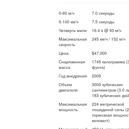
0-60 м/ч
7.0 секунды
0-100 км/ч
7.5 секунды
Четверть мили
16.4 s @ 93 м/ч
Mаксимальная
245 км/ч / 152 м/ч
скорость
Цена
$47,000
Cнаряженная
1745 килограмма (
масса
фунта)
Год внедрения
2005
Объем
3000 кубических
двигателя
сантиметров (3.0 ли
183 кубических дю
Максимальная
224 метрической
мощность
лошадиной силы (
тормозная мощност
киловатт)