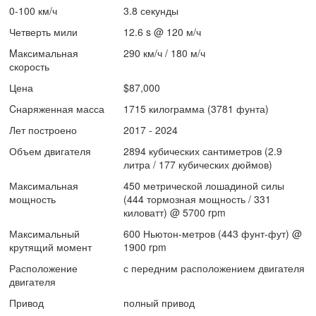
0-100 км/ч
3.8 секунды
Четверть мили
12.6 s @ 120 м/ч
Mаксимальная
290 км/ч / 180 м/ч
скорость
Цена
$87,000
Cнаряженная масса
1715 килограмма (3781 фунта)
Лет построено
2017 - 2024
Объем двигателя
2894 кубических сантиметров (2.9
литра / 177 кубических дюймов)
Максимальная
450 метрической лошадиной силы
мощность
(444 тормозная мощность / 331
киловатт) @ 5700 rpm
Максимальный
600 Ньютон-метров (443 фунт-фут) @
крутящий момент
1900 rpm
Расположение
с передним расположением двигателя
двигателя
Привод
полный привод