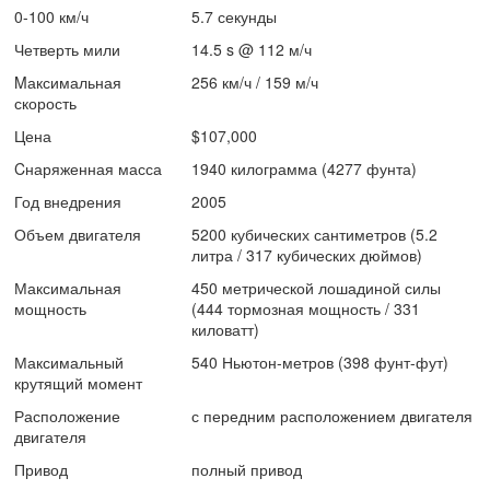
0-100 км/ч
5.7 секунды
Четверть мили
14.5 s @ 112 м/ч
Mаксимальная
256 км/ч / 159 м/ч
скорость
Цена
$107,000
Cнаряженная масса
1940 килограмма (4277 фунта)
Год внедрения
2005
Объем двигателя
5200 кубических сантиметров (5.2
литра / 317 кубических дюймов)
Максимальная
450 метрической лошадиной силы
мощность
(444 тормозная мощность / 331
киловатт)
Максимальный
540 Ньютон-метров (398 фунт-фут)
крутящий момент
Расположение
с передним расположением двигателя
двигателя
Привод
полный привод