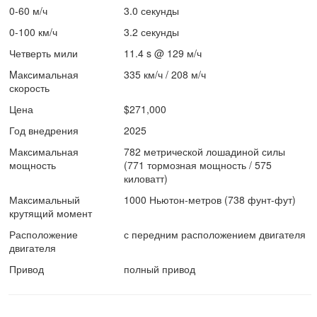
0-60 м/ч
3.0 секунды
0-100 км/ч
3.2 секунды
Четверть мили
11.4 s @ 129 м/ч
Mаксимальная
335 км/ч / 208 м/ч
скорость
Цена
$271,000
Год внедрения
2025
Максимальная
782 метрической лошадиной силы
мощность
(771 тормозная мощность / 575
киловатт)
Максимальный
1000 Ньютон-метров (738 фунт-фут)
крутящий момент
Расположение
с передним расположением двигателя
двигателя
Привод
полный привод