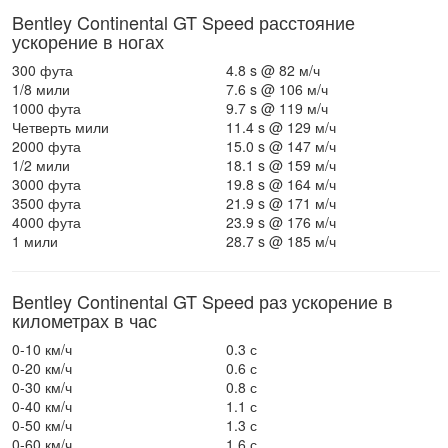
Bentley Continental GT Speed расстояние
ускорение в ногах
300 фута
4.8 s @ 82 м/ч
1/8 мили
7.6 s @ 106 м/ч
1000 фута
9.7 s @ 119 м/ч
Четверть мили
11.4 s @ 129 м/ч
2000 фута
15.0 s @ 147 м/ч
1/2 мили
18.1 s @ 159 м/ч
3000 фута
19.8 s @ 164 м/ч
3500 фута
21.9 s @ 171 м/ч
4000 фута
23.9 s @ 176 м/ч
1 мили
28.7 s @ 185 м/ч
Bentley Continental GT Speed раз ускорение в
километрах в час
0-10 км/ч
0.3 с
0-20 км/ч
0.6 с
0-30 км/ч
0.8 с
0-40 км/ч
1.1 с
0-50 км/ч
1.3 с
0-60 км/ч
1.6 с