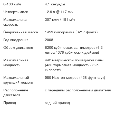
0-100 км/ч
4.1 секунды
Четверть мили
12.9 s @ 117 м/ч
Mаксимальная
307 км/ч / 191 м/ч
скорость
Cнаряженная масса
1459 килограмма (3217 фунта)
Год внедрения
2008
Объем двигателя
6200 кубических сантиметров (6.2
литра / 378 кубических дюймов)
Максимальная
442 метрической лошадиной силы
мощность
(436 тормозная мощность / 325
киловатт)
Максимальный
580 Ньютон-метров (428 фунт-фут)
крутящий момент
Расположение
с передним расположением двигателя
двигателя
Привод
задний привод