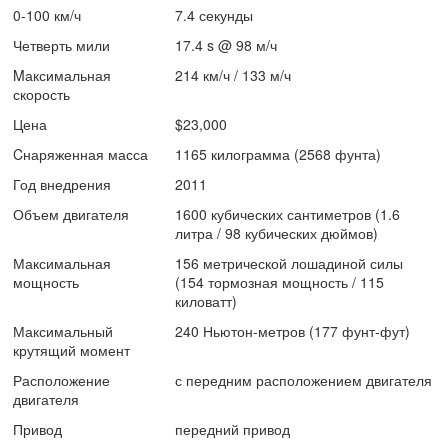
0-100 км/ч
7.4 секунды
Четверть мили
17.4 s @ 98 м/ч
Mаксимальная
214 км/ч / 133 м/ч
скорость
Цена
$23,000
Cнаряженная масса
1165 килограмма (2568 фунта)
Год внедрения
2011
Объем двигателя
1600 кубических сантиметров (1.6
литра / 98 кубических дюймов)
Максимальная
156 метрической лошадиной силы
мощность
(154 тормозная мощность / 115
киловатт)
Максимальный
240 Ньютон-метров (177 фунт-фут)
крутящий момент
Расположение
с передним расположением двигателя
двигателя
Привод
передний привод