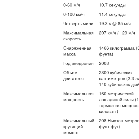
0-60 м/ч
10.7 секунды
0-100 км/ч
11.4 секунды
Четверть мили
19.3 s @ 85 м/ч
Mаксимальная
207 км/ч / 129 м/ч
скорость
Cнаряженная
1466 килограмма (
масса
фунта)
Год внедрения
2008
Объем
2300 кубических
двигателя
сантиметров (2.3 ли
140 кубических дю
Максимальная
160 метрической
мощность
лошадиной силы (
тормозная мощност
киловатт)
Максимальный
208 Ньютон-метров
крутящий
фунт-фут)
момент