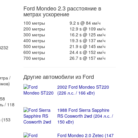
Ford Mondeo 2.3 расстояние в
метрах ускорение
100 метры
9.2 s @ 84 км/ч
200 метры
12.9 s @ 109 км/ч
300 метры
16.2 s @ 125 км/ч
400 метры
19.3 s @ 137 км/ч
500 метры
21.9 s @ 145 км/ч
3232
600 метры
24.4 s @ 152 км/ч
700 метры
26.7 s @ 157 км/ч
Другие автомобили из Ford
тра /
ймов)
2002 Ford Mondeo ST220
(226 л.с. / 166 кВт)
158
ь / 118
1988 Ford Sierra Sapphire
RS Cosworth 2wd (204 л.с. /
 (153
150 кВт)
Ford Mondeo 2.0 Zetec (147