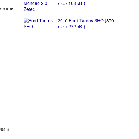
л.с. / 108 кВт)
игателя
2010 Ford Taurus SHO (370
л.с. / 272 кВт)
ие в