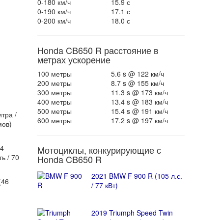
0-180 км/ч
15.9 с
0-190 км/ч
17.1 с
0-200 км/ч
18.0 с
Honda CB650 R расстояние в
метрах ускорение
100 метры
5.6 s @ 122 км/ч
200 метры
8.7 s @ 155 км/ч
300 метры
11.3 s @ 173 км/ч
400 метры
13.4 s @ 183 км/ч
500 метры
15.4 s @ 191 км/ч
тра /
600 метры
17.2 s @ 197 км/ч
мов)
4
Mотоциклы, конкурирующие с
ь / 70
Honda CB650 R
2021 BMW F 900 R (105 л.с.
(46
/ 77 кВт)
2019 Triumph Speed Twin