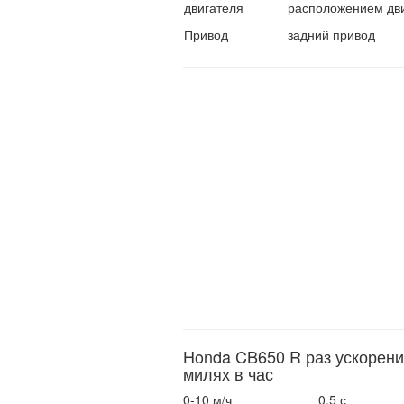
двигателя
расположением дв
Привод
задний привод
Honda CB650 R раз ускорени
милях в час
0-10 м/ч
0.5 с