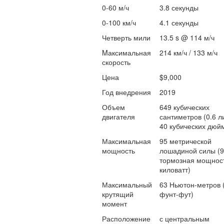
0-60 м/ч
3.8 секунды
0-100 км/ч
4.1 секунды
Четверть мили
13.5 s @ 114 м/ч
Mаксимальная
214 км/ч / 133 м/ч
скорость
Цена
$9,000
Год внедрения
2019
Объем
649 кубических
двигателя
сантиметров (0.6 ли
40 кубических дюй
Максимальная
95 метрической
мощность
лошадиной силы (9
тормозная мощност
киловатт)
Максимальный
63 Ньютон-метров 
крутящий
фунт-фут)
момент
Расположение
с центральным