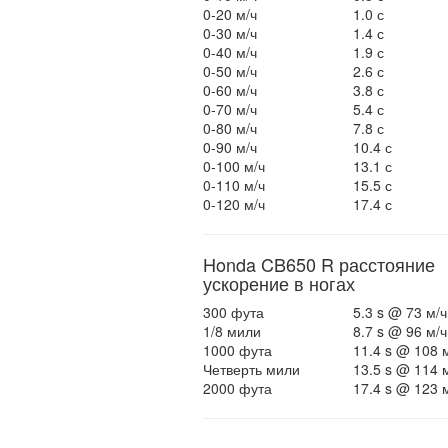
0-20 м/ч
1.0 с
0-30 м/ч
1.4 с
0-40 м/ч
1.9 с
0-50 м/ч
2.6 с
0-60 м/ч
3.8 с
0-70 м/ч
5.4 с
0-80 м/ч
7.8 с
0-90 м/ч
10.4 с
0-100 м/ч
13.1 с
0-110 м/ч
15.5 с
0-120 м/ч
17.4 с
Honda CB650 R расстояние
ускорение в ногах
300 фута
5.3 s @ 73 м/ч
1/8 мили
8.7 s @ 96 м/ч
1000 фута
11.4 s @ 108 
Четверть мили
13.5 s @ 114 
2000 фута
17.4 s @ 123 