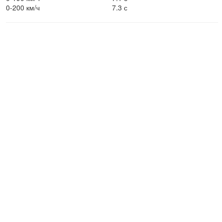
0-200 км/ч
7.3 с