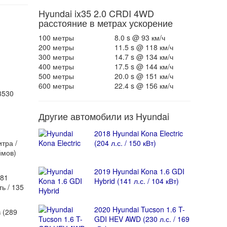
Hyundai ix35 2.0 CRDI 4WD
расстояние в метрах ускорение
100 метры
8.0 s @ 93 км/ч
200 метры
11.5 s @ 118 км/ч
300 метры
14.7 s @ 134 км/ч
400 метры
17.5 s @ 144 км/ч
500 метры
20.0 s @ 151 км/ч
600 метры
22.4 s @ 156 км/ч
3530
Другие автомобили из Hyundai
2018 Hyundai Kona Electric
тра /
(204 л.с. / 150 кВт)
ймов)
2019 Hyundai Kona 1.6 GDI
181
Hybrid (141 л.с. / 104 кВт)
ь / 135
2020 Hyundai Tucson 1.6 T-
 (289
GDI HEV AWD (230 л.с. / 169