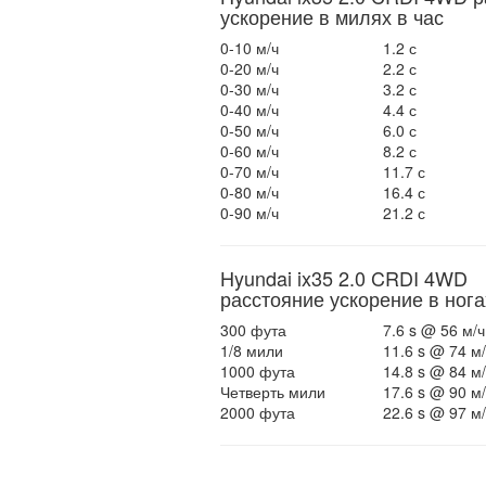
ускорение в милях в час
0-10 м/ч
1.2 с
0-20 м/ч
2.2 с
0-30 м/ч
3.2 с
0-40 м/ч
4.4 с
0-50 м/ч
6.0 с
0-60 м/ч
8.2 с
0-70 м/ч
11.7 с
0-80 м/ч
16.4 с
0-90 м/ч
21.2 с
Hyundai ix35 2.0 CRDI 4WD
расстояние ускорение в нога
300 фута
7.6 s @ 56 м/ч
1/8 мили
11.6 s @ 74 м/
1000 фута
14.8 s @ 84 м/
Четверть мили
17.6 s @ 90 м/
2000 фута
22.6 s @ 97 м/