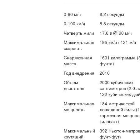
0-60 м/ч
8.2 секунды
0-100 км/ч
8.8 секунды
Четверть мили
17.6 s @ 90 м/ч
Mаксимальная
195 км/ч / 121 м/ч
скорость
Cнаряженная
1601 килограмма (
масса
фунта)
Год внедрения
2010
Объем
2000 кубических
двигателя
сантиметров (2.0 ли
122 кубических дю
Максимальная
184 метрической
мощность
лошадиной силы (
тормозная мощност
киловатт)
Максимальный
392 Ньютон-метров
крутящий
фунт-фут)