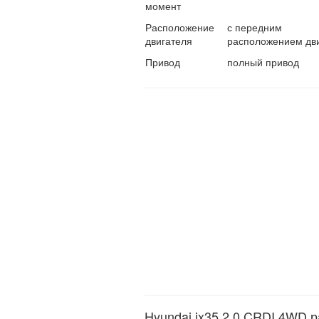
момент
Расположение
с передним
двигателя
расположением дв
Привод
полный привод
Hyundai ix35 2.0 CRDI 4WD р