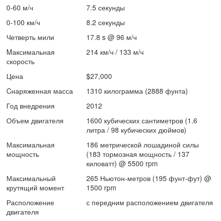
0-60 м/ч
7.5 секунды
0-100 км/ч
8.2 секунды
Четверть мили
17.8 s @ 96 м/ч
Mаксимальная
214 км/ч / 133 м/ч
скорость
Цена
$27,000
Cнаряженная масса
1310 килограмма (2888 фунта)
Год внедрения
2012
Объем двигателя
1600 кубических сантиметров (1.6
литра / 98 кубических дюймов)
Максимальная
186 метрической лошадиной силы
мощность
(183 тормозная мощность / 137
киловатт) @ 5500 rpm
Максимальный
265 Ньютон-метров (195 фунт-фут) @
крутящий момент
1500 rpm
Расположение
с передним расположением двигателя
двигателя