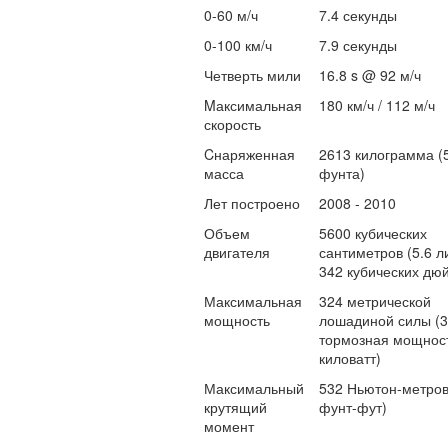
0-60 м/ч
7.4 секунды
0-100 км/ч
7.9 секунды
Четверть мили
16.8 s @ 92 м/ч
Mаксимальная
180 км/ч / 112 м/ч
скорость
Cнаряженная
2613 килограмма (
масса
фунта)
Лет построено
2008 - 2010
Объем
5600 кубических
двигателя
сантиметров (5.6 ли
342 кубических дю
Максимальная
324 метрической
мощность
лошадиной силы (
тормозная мощност
киловатт)
Максимальный
532 Ньютон-метров
крутящий
фунт-фут)
момент