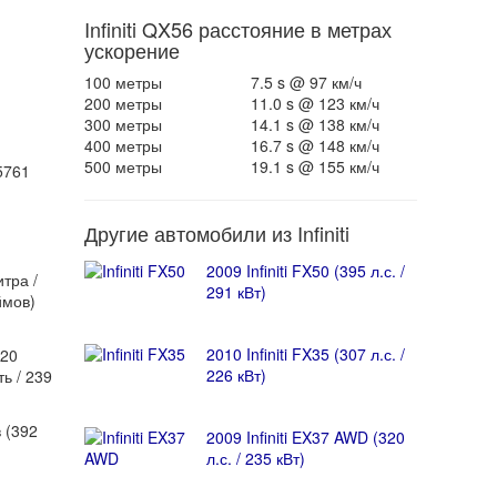
Infiniti QX56 расстояние в метрах
ускорение
100 метры
7.5 s @ 97 км/ч
200 метры
11.0 s @ 123 км/ч
300 метры
14.1 s @ 138 км/ч
400 метры
16.7 s @ 148 км/ч
500 метры
19.1 s @ 155 км/ч
5761
Другие автомобили из Infiniti
2009 Infiniti FX50 (395 л.с. /
тра /
291 кВт)
ймов)
2010 Infiniti FX35 (307 л.с. /
320
226 кВт)
ь / 239
 (392
2009 Infiniti EX37 AWD (320
л.с. / 235 кВт)