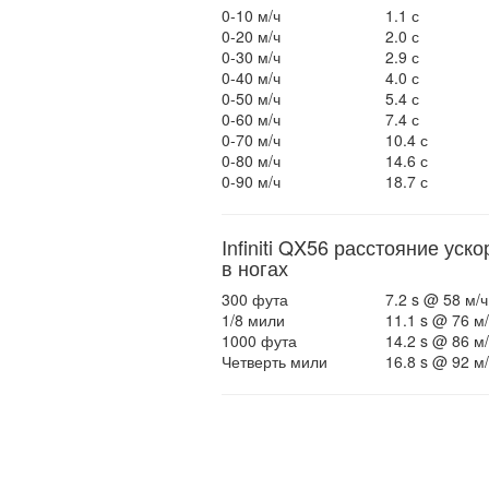
0-10 м/ч
1.1 с
0-20 м/ч
2.0 с
0-30 м/ч
2.9 с
0-40 м/ч
4.0 с
0-50 м/ч
5.4 с
0-60 м/ч
7.4 с
0-70 м/ч
10.4 с
0-80 м/ч
14.6 с
0-90 м/ч
18.7 с
Infiniti QX56 расстояние уск
в ногах
300 фута
7.2 s @ 58 м/ч
1/8 мили
11.1 s @ 76 м/
1000 фута
14.2 s @ 86 м/
Четверть мили
16.8 s @ 92 м/