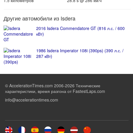
1.5 километров
28.8 s @ 286 км/ч
Другие автомобили из Isdera
2016 Isdera Commendatore GT (816 л.с. / 600
кВт)
1986 Isdera Imperator 108i (390ps) (390 л.с. /
287 кВт)
© AccelerationTimes.com 2006-2026 Технические
характеристики, время разгона от FastestLaps.com
info@accelerationtimes.com