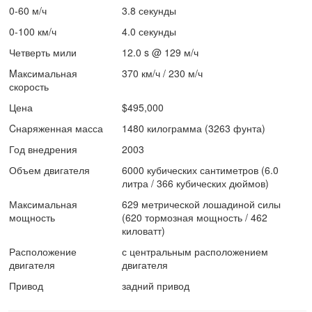
0-60 м/ч
3.8 секунды
0-100 км/ч
4.0 секунды
Четверть мили
12.0 s @ 129 м/ч
Mаксимальная
370 км/ч / 230 м/ч
скорость
Цена
$495,000
Cнаряженная масса
1480 килограмма (3263 фунта)
Год внедрения
2003
Объем двигателя
6000 кубических сантиметров (6.0
литра / 366 кубических дюймов)
Максимальная
629 метрической лошадиной силы
мощность
(620 тормозная мощность / 462
киловатт)
Расположение
с центральным расположением
двигателя
двигателя
Привод
задний привод