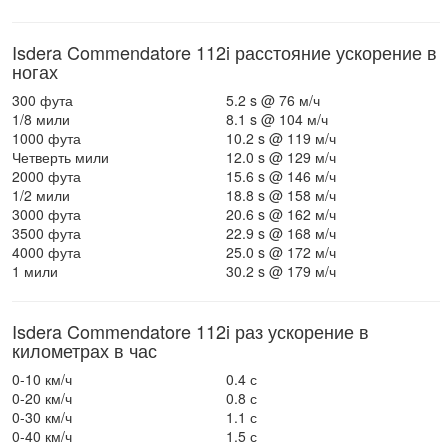
Isdera Commendatore 112i расстояние ускорение в
ногах
300 фута
5.2 s @ 76 м/ч
1/8 мили
8.1 s @ 104 м/ч
1000 фута
10.2 s @ 119 м/ч
Четверть мили
12.0 s @ 129 м/ч
2000 фута
15.6 s @ 146 м/ч
1/2 мили
18.8 s @ 158 м/ч
3000 фута
20.6 s @ 162 м/ч
3500 фута
22.9 s @ 168 м/ч
4000 фута
25.0 s @ 172 м/ч
1 мили
30.2 s @ 179 м/ч
Isdera Commendatore 112i раз ускорение в
километрах в час
0-10 км/ч
0.4 с
0-20 км/ч
0.8 с
0-30 км/ч
1.1 с
0-40 км/ч
1.5 с