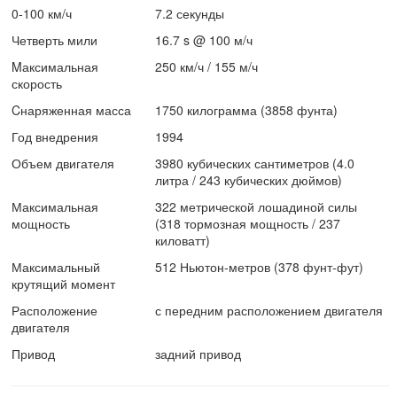
0-100 км/ч
7.2 секунды
Четверть мили
16.7 s @ 100 м/ч
Mаксимальная
250 км/ч / 155 м/ч
скорость
Cнаряженная масса
1750 килограмма (3858 фунта)
Год внедрения
1994
Объем двигателя
3980 кубических сантиметров (4.0
литра / 243 кубических дюймов)
Максимальная
322 метрической лошадиной силы
мощность
(318 тормозная мощность / 237
киловатт)
Максимальный
512 Ньютон-метров (378 фунт-фут)
крутящий момент
Расположение
с передним расположением двигателя
двигателя
Привод
задний привод