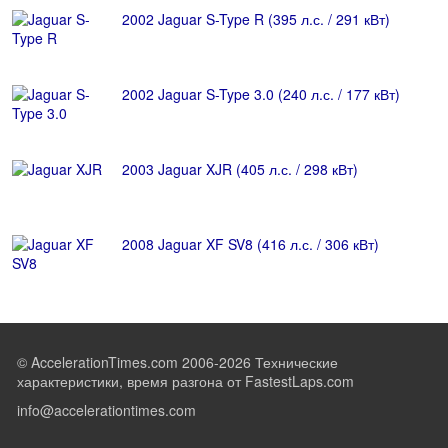
2002 Jaguar S-Type R (395 л.с. / 291 кВт)
2002 Jaguar S-Type 3.0 (240 л.с. / 177 кВт)
2003 Jaguar XJR (405 л.с. / 298 кВт)
2008 Jaguar XF SV8 (416 л.с. / 306 кВт)
© AccelerationTimes.com 2006-2026 Технические
характеристики, время разгона от FastestLaps.com
info@accelerationtimes.com