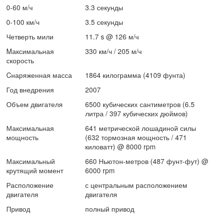
0-60 м/ч
3.3 секунды
0-100 км/ч
3.5 секунды
Четверть мили
11.7 s @ 126 м/ч
Mаксимальная
330 км/ч / 205 м/ч
скорость
Cнаряженная масса
1864 килограмма (4109 фунта)
Год внедрения
2007
Объем двигателя
6500 кубических сантиметров (6.5
литра / 397 кубических дюймов)
Максимальная
641 метрической лошадиной силы
мощность
(632 тормозная мощность / 471
киловатт) @ 8000 rpm
Максимальный
660 Ньютон-метров (487 фунт-фут) @
крутящий момент
6000 rpm
Расположение
с центральным расположением
двигателя
двигателя
Привод
полный привод