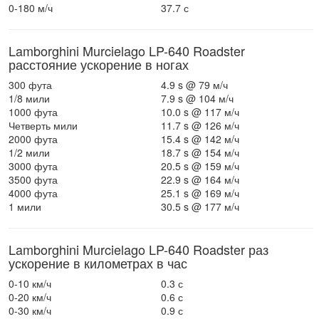
0-180 м/ч
37.7 с
Lamborghini Murcielago LP-640 Roadster
расстояние ускорение в ногах
300 фута
4.9 s @ 79 м/ч
1/8 мили
7.9 s @ 104 м/ч
1000 фута
10.0 s @ 117 м/ч
Четверть мили
11.7 s @ 126 м/ч
2000 фута
15.4 s @ 142 м/ч
1/2 мили
18.7 s @ 154 м/ч
3000 фута
20.5 s @ 159 м/ч
3500 фута
22.9 s @ 164 м/ч
4000 фута
25.1 s @ 169 м/ч
1 мили
30.5 s @ 177 м/ч
Lamborghini Murcielago LP-640 Roadster раз
ускорение в километрах в час
0-10 км/ч
0.3 с
0-20 км/ч
0.6 с
0-30 км/ч
0.9 с