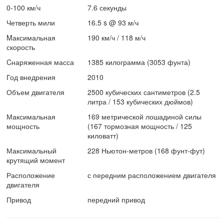
0-100 км/ч
7.6 секунды
Четверть мили
16.5 s @ 93 м/ч
Mаксимальная
190 км/ч / 118 м/ч
скорость
Cнаряженная масса
1385 килограмма (3053 фунта)
Год внедрения
2010
Объем двигателя
2500 кубических сантиметров (2.5
литра / 153 кубических дюймов)
Максимальная
169 метрической лошадиной силы
мощность
(167 тормозная мощность / 125
киловатт)
Максимальный
228 Ньютон-метров (168 фунт-фут)
крутящий момент
Расположение
с передним расположением двигателя
двигателя
Привод
передний привод