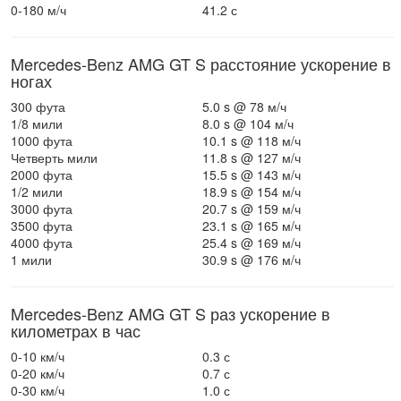
0-180 м/ч
41.2 с
Mercedes-Benz AMG GT S расстояние ускорение в
ногах
300 фута
5.0 s @ 78 м/ч
1/8 мили
8.0 s @ 104 м/ч
1000 фута
10.1 s @ 118 м/ч
Четверть мили
11.8 s @ 127 м/ч
2000 фута
15.5 s @ 143 м/ч
1/2 мили
18.9 s @ 154 м/ч
3000 фута
20.7 s @ 159 м/ч
3500 фута
23.1 s @ 165 м/ч
4000 фута
25.4 s @ 169 м/ч
1 мили
30.9 s @ 176 м/ч
Mercedes-Benz AMG GT S раз ускорение в
километрах в час
0-10 км/ч
0.3 с
0-20 км/ч
0.7 с
0-30 км/ч
1.0 с