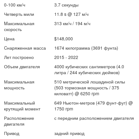
0-100 км/ч
3.7 секунды
Четверть мили
11.8 s @ 127 м/ч
Mаксимальная
313 км/ч / 194 м/ч
скорость
Цена
$148,000
Cнаряженная масса
1674 килограмма (3691 фунта)
Лет построено
2015 - 2022
Объем двигателя
4000 кубических сантиметров (4.0
литра / 244 кубических дюймов)
Максимальная
510 метрической лошадиной силы
мощность
(503 тормозная мощность / 375
киловатт) @ 6250 rpm
Максимальный
649 Ньютон-метров (479 фунт-фут) @
крутящий момент
1750 rpm
Расположение
с передним расположением двигателя
двигателя
Привод
задний привод