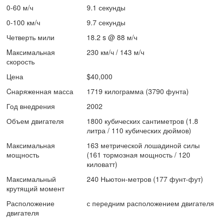
0-60 м/ч
9.1 секунды
0-100 км/ч
9.7 секунды
Четверть мили
18.2 s @ 88 м/ч
Mаксимальная
230 км/ч / 143 м/ч
скорость
Цена
$40,000
Cнаряженная масса
1719 килограмма (3790 фунта)
Год внедрения
2002
Объем двигателя
1800 кубических сантиметров (1.8
литра / 110 кубических дюймов)
Максимальная
163 метрической лошадиной силы
мощность
(161 тормозная мощность / 120
киловатт)
Максимальный
240 Ньютон-метров (177 фунт-фут)
крутящий момент
Расположение
с передним расположением двигателя
двигателя