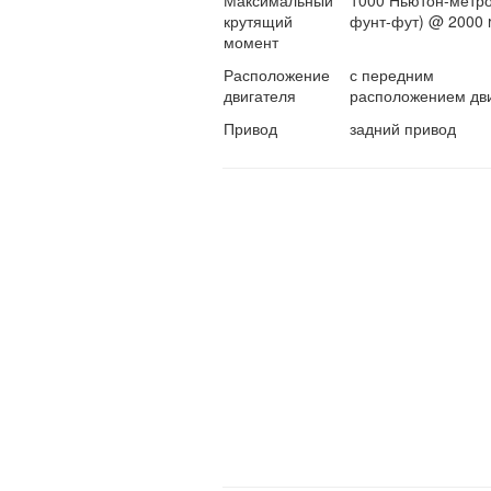
Максимальный
1000 Ньютон-метро
крутящий
фунт-фут) @ 2000 
момент
Расположение
с передним
двигателя
расположением дв
Привод
задний привод