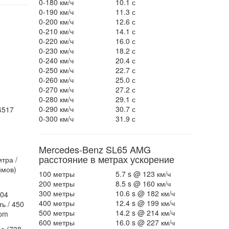
0-180 км/ч
10.1 с
0-190 км/ч
11.3 с
0-200 км/ч
12.6 с
0-210 км/ч
14.1 с
0-220 км/ч
16.0 с
0-230 км/ч
18.2 с
0-240 км/ч
20.4 с
0-250 км/ч
22.7 с
0-260 км/ч
25.0 с
0-270 км/ч
27.2 с
0-280 км/ч
29.1 с
0-290 км/ч
30.7 с
4517
0-300 км/ч
31.9 с
Mercedes-Benz SL65 AMG
расстояние в метрах ускорение
тра /
ймов)
100 метры
5.7 s @ 123 км/ч
200 метры
8.5 s @ 160 км/ч
300 метры
10.6 s @ 182 км/ч
604
400 метры
12.4 s @ 199 км/ч
ь / 450
500 метры
14.2 s @ 214 км/ч
rpm
600 метры
16.0 s @ 227 км/ч