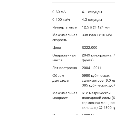
0-60 м/ч
4.1 секунды
0-100 км/ч
4.3 секунды
Четверть мили
12.5 s @ 124 м/ч
Mаксимальная
338 км/ч / 210 м/ч
скорость
Цена
$222,000
Cнаряженная
2049 килограмма (
масса
фунта)
Лет построено
2004 - 2011
Объем
5980 кубических
двигателя
сантиметров (6.0 ли
365 кубических дю
Максимальная
612 метрической
мощность
лошадиной силы (
тормозная мощност
киловатт) @ 4800 