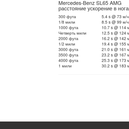
Mercedes-Benz SL65 AMG
расстояние ускорение в нога
300 фута
5.4 s @ 73 м/ч
1/8 мили
8.5 s @ 99 м/ч
1000 фута
10.7 s @ 114 
Четверть мили
12.5 s @ 124 
2000 фута
16.2 s @ 142 
1/2 мили
19.4 s @ 155 
3000 фута
21.0 s @ 161 
3500 фута
23.2 s @ 167 
4000 фута
25.3 s @ 173 
1 мили
30.2 s @ 183 