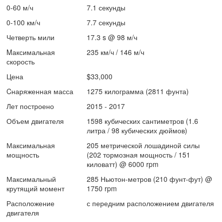
0-60 м/ч
7.1 секунды
0-100 км/ч
7.7 секунды
Четверть мили
17.3 s @ 98 м/ч
Mаксимальная
235 км/ч / 146 м/ч
скорость
Цена
$33,000
Cнаряженная масса
1275 килограмма (2811 фунта)
Лет построено
2015 - 2017
Объем двигателя
1598 кубических сантиметров (1.6
литра / 98 кубических дюймов)
Максимальная
205 метрической лошадиной силы
мощность
(202 тормозная мощность / 151
киловатт) @ 6000 rpm
Максимальный
285 Ньютон-метров (210 фунт-фут) @
крутящий момент
1750 rpm
Расположение
с передним расположением двигателя
двигателя