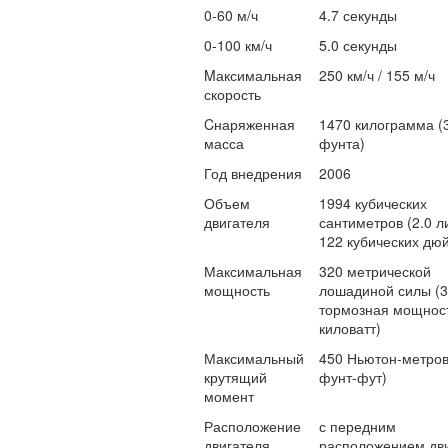
0-60 м/ч
4.7 секунды
0-100 км/ч
5.0 секунды
Mаксимальная
250 км/ч / 155 м/ч
скорость
Cнаряженная
1470 килограмма (
масса
фунта)
Год внедрения
2006
Объем
1994 кубических
двигателя
сантиметров (2.0 ли
122 кубических дю
Максимальная
320 метрической
мощность
лошадиной силы (
тормозная мощност
киловатт)
Максимальный
450 Ньютон-метров
крутящий
фунт-фут)
момент
Расположение
с передним
двигателя
расположением дв