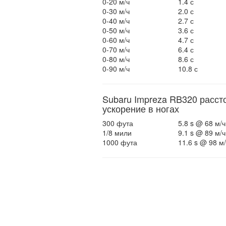
0-20 м/ч
1.4 с
0-30 м/ч
2.0 с
0-40 м/ч
2.7 с
0-50 м/ч
3.6 с
0-60 м/ч
4.7 с
0-70 м/ч
6.4 с
0-80 м/ч
8.6 с
0-90 м/ч
10.8 с
Subaru Impreza RB320 расст
ускорение в ногах
300 фута
5.8 s @ 68 м/ч
1/8 мили
9.1 s @ 89 м/ч
1000 фута
11.6 s @ 98 м/