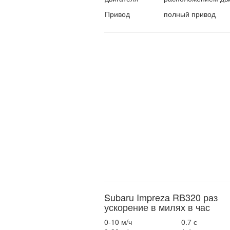
Привод
полный привод
Subaru Impreza RB320 раз
ускорение в милях в час
0-10 м/ч
0.7 с