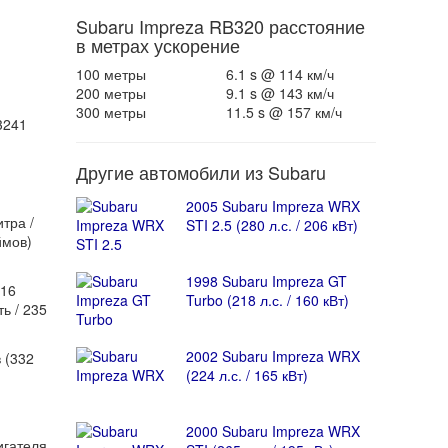
Subaru Impreza RB320 расстояние
в метрах ускорение
100 метры
6.1 s @ 114 км/ч
200 метры
9.1 s @ 143 км/ч
300 метры
11.5 s @ 157 км/ч
3241
Другие автомобили из Subaru
2005 Subaru Impreza WRX
тра /
STI 2.5 (280 л.с. / 206 кВт)
ймов)
1998 Subaru Impreza GT
316
Turbo (218 л.с. / 160 кВт)
ь / 235
2002 Subaru Impreza WRX
 (332
(224 л.с. / 165 кВт)
2000 Subaru Impreza WRX
игателя