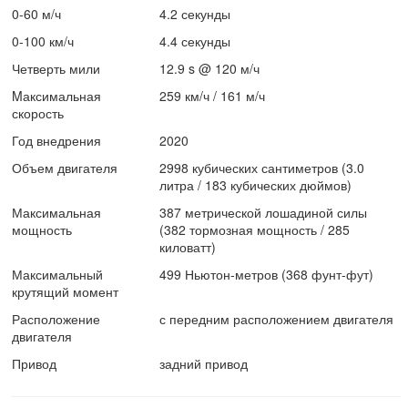
0-60 м/ч
4.2 секунды
0-100 км/ч
4.4 секунды
Четверть мили
12.9 s @ 120 м/ч
Mаксимальная
259 км/ч / 161 м/ч
скорость
Год внедрения
2020
Объем двигателя
2998 кубических сантиметров (3.0
литра / 183 кубических дюймов)
Максимальная
387 метрической лошадиной силы
мощность
(382 тормозная мощность / 285
киловатт)
Максимальный
499 Ньютон-метров (368 фунт-фут)
крутящий момент
Расположение
с передним расположением двигателя
двигателя
Привод
задний привод