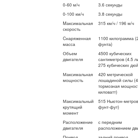
0-60 м/ч
3.6 секунды
0-100 км/ч
3.8 секунды
Mаксимальная
315 км/ч / 196 м/ч
скорость
Cнаряженная
1100 килограмма (
масса
фунта)
Объем
4500 кубических
двигателя
сантиметров (4.5 ли
275 кубических дю
Максимальная
420 метрической
мощность
лошадиной силы (
тормозная мощност
киловатт)
Максимальный
515 Ньютон-метров
крутящий
фунт-фут)
момент
Расположение
с передним
двигателя
расположением дв
Привод
задний привод