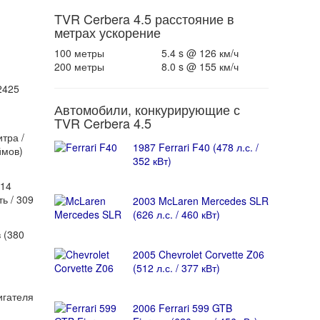
TVR Cerbera 4.5 расстояние в
метрах ускорение
100 метры
5.4 s @ 126 км/ч
200 метры
8.0 s @ 155 км/ч
2425
Автомобили, конкурирующие с
TVR Cerbera 4.5
тра /
1987 Ferrari F40 (478 л.с. /
ймов)
352 кВт)
414
ь / 309
2003 McLaren Mercedes SLR
(626 л.с. / 460 кВт)
 (380
2005 Chevrolet Corvette Z06
(512 л.с. / 377 кВт)
игателя
2006 Ferrari 599 GTB