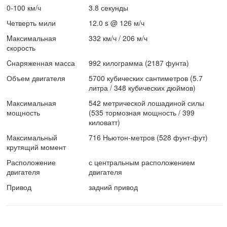
0-100 км/ч
3.8 секунды
Четверть мили
12.0 s @ 126 м/ч
Mаксимальная
332 км/ч / 206 м/ч
скорость
Cнаряженная масса
992 килограмма (2187 фунта)
Объем двигателя
5700 кубических сантиметров (5.7
литра / 348 кубических дюймов)
Максимальная
542 метрической лошадиной силы
мощность
(535 тормозная мощность / 399
киловатт)
Максимальный
716 Ньютон-метров (528 фунт-фут)
крутящий момент
Расположение
с центральным расположением
двигателя
двигателя
Привод
задний привод