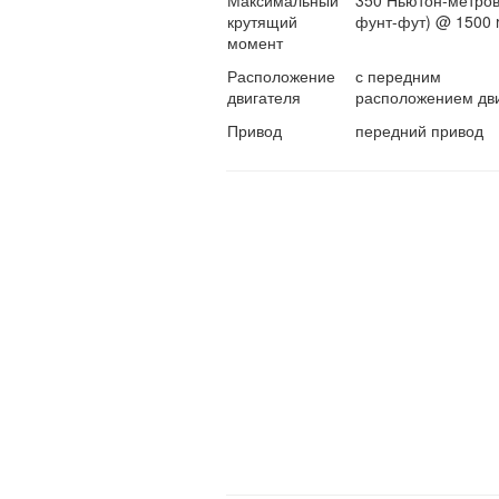
Максимальный
350 Ньютон-метров
крутящий
фунт-фут) @ 1500 
момент
Расположение
с передним
двигателя
расположением дв
Привод
передний привод