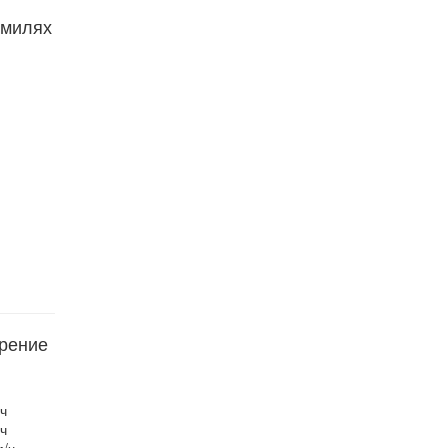
 милях
орение
ч
ч