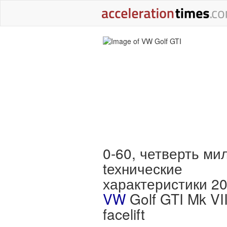
0-60, четверть ми
tехнические
характеристики 2
VW
Golf GTI Mk VI
facelift