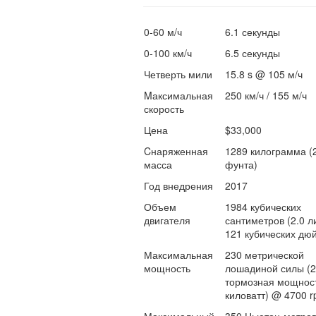
0-60 м/ч
6.1 секунды
0-100 км/ч
6.5 секунды
Четверть мили
15.8 s @ 105 м/ч
Mаксимальная
250 км/ч / 155 м/ч
скорость
Цена
$33,000
Cнаряженная
1289 килограмма (
масса
фунта)
Год внедрения
2017
Объем
1984 кубических
двигателя
сантиметров (2.0 ли
121 кубических дю
Максимальная
230 метрической
мощность
лошадиной силы (
тормозная мощност
киловатт) @ 4700 