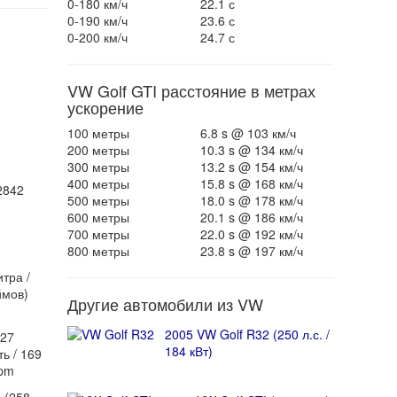
0-180 км/ч
22.1 с
0-190 км/ч
23.6 с
0-200 км/ч
24.7 с
VW Golf GTI расстояние в метрах
ускорение
100 метры
6.8 s @ 103 км/ч
200 метры
10.3 s @ 134 км/ч
300 метры
13.2 s @ 154 км/ч
400 метры
15.8 s @ 168 км/ч
2842
500 метры
18.0 s @ 178 км/ч
600 метры
20.1 s @ 186 км/ч
700 метры
22.0 s @ 192 км/ч
800 метры
23.8 s @ 197 км/ч
тра /
ймов)
Другие автомобили из VW
2005 VW Golf R32 (250 л.с. /
227
184 кВт)
ь / 169
rpm