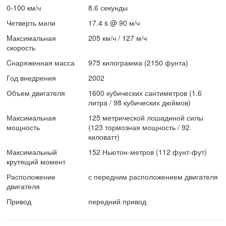
0-100 км/ч
8.6 секунды
Четверть мили
17.4 s @ 90 м/ч
Mаксимальная
205 км/ч / 127 м/ч
скорость
Cнаряженная масса
975 килограмма (2150 фунта)
Год внедрения
2002
Объем двигателя
1600 кубических сантиметров (1.6
литра / 98 кубических дюймов)
Максимальная
125 метрической лошадиной силы
мощность
(123 тормозная мощность / 92
киловатт)
Максимальный
152 Ньютон-метров (112 фунт-фут)
крутящий момент
Расположение
с передним расположением двигателя
двигателя
Привод
передний привод