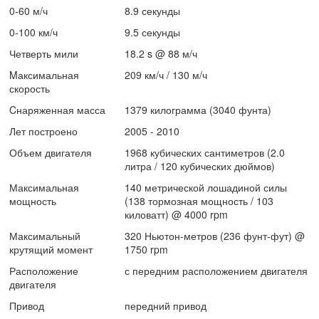
0-60 м/ч
8.9 секунды
0-100 км/ч
9.5 секунды
Четверть мили
18.2 s @ 88 м/ч
Mаксимальная
209 км/ч / 130 м/ч
скорость
Cнаряженная масса
1379 килограмма (3040 фунта)
Лет построено
2005 - 2010
Объем двигателя
1968 кубических сантиметров (2.0
литра / 120 кубических дюймов)
Максимальная
140 метрической лошадиной силы
мощность
(138 тормозная мощность / 103
киловатт) @ 4000 rpm
Максимальный
320 Ньютон-метров (236 фунт-фут) @
крутящий момент
1750 rpm
Расположение
с передним расположением двигателя
двигателя
Привод
передний привод