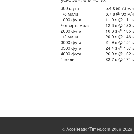
300 фута
5.4 s @ 73 м/ч
1/8 мили
8.7 s @ 98 м/ч
1000 фута
11.0 s @ 111 
Четверть мили
12.8 s @ 120 
2000 фута
16.6 s @ 135 
1/2 мили
20.0 s @ 146 
3000 фута
21.9 s @ 151 
3500 фута
24.4 s @ 157 
4000 фута
26.9 s @ 162 
1 мили
32.7 s @ 171 
© AccelerationTimes.com 2006-2026 