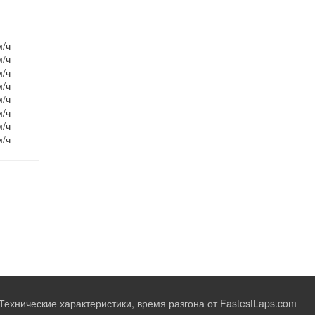
м/ч
м/ч
м/ч
м/ч
м/ч
м/ч
м/ч
м/ч
Технические характеристики, время разгона от FastestLaps.com