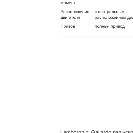
момент
Расположение
с центральным
двигателя
расположением дв
Привод
полный привод
Lamborghini Gallardo раз уск