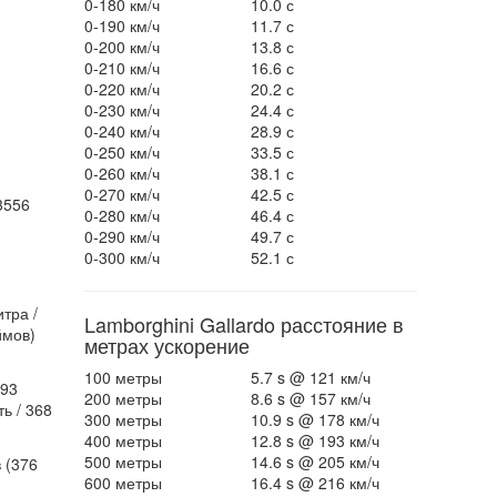
0-180 км/ч
10.0 с
0-190 км/ч
11.7 с
0-200 км/ч
13.8 с
0-210 км/ч
16.6 с
0-220 км/ч
20.2 с
0-230 км/ч
24.4 с
0-240 км/ч
28.9 с
0-250 км/ч
33.5 с
0-260 км/ч
38.1 с
0-270 км/ч
42.5 с
3556
0-280 км/ч
46.4 с
0-290 км/ч
49.7 с
0-300 км/ч
52.1 с
тра /
Lamborghini Gallardo расстояние в
ймов)
метрах ускорение
100 метры
5.7 s @ 121 км/ч
493
200 метры
8.6 s @ 157 км/ч
ь / 368
300 метры
10.9 s @ 178 км/ч
400 метры
12.8 s @ 193 км/ч
500 метры
14.6 s @ 205 км/ч
 (376
600 метры
16.4 s @ 216 км/ч