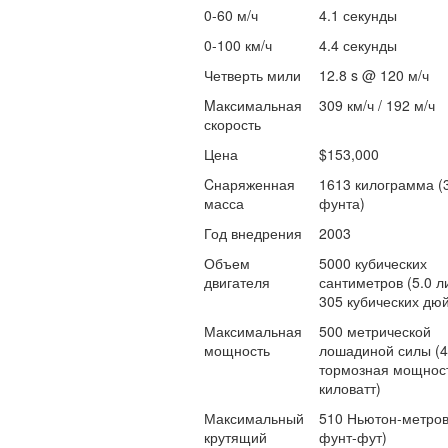
0-60 м/ч
4.1 секунды
0-100 км/ч
4.4 секунды
Четверть мили
12.8 s @ 120 м/ч
Mаксимальная
309 км/ч / 192 м/ч
скорость
Цена
$153,000
Cнаряженная
1613 килограмма (
масса
фунта)
Год внедрения
2003
Объем
5000 кубических
двигателя
сантиметров (5.0 ли
305 кубических дю
Максимальная
500 метрической
мощность
лошадиной силы (
тормозная мощност
киловатт)
Максимальный
510 Ньютон-метров
крутящий
фунт-фут)