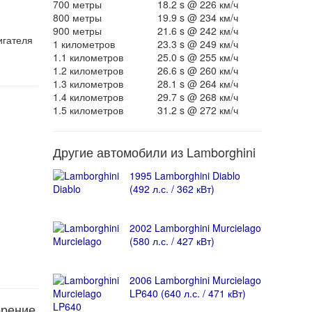
700 метры
18.2 s @ 226 км/ч
800 метры
19.9 s @ 234 км/ч
900 метры
21.6 s @ 242 км/ч
игателя
1 километров
23.3 s @ 249 км/ч
1.1 километров
25.0 s @ 255 км/ч
1.2 километров
26.6 s @ 260 км/ч
1.3 километров
28.1 s @ 264 км/ч
1.4 километров
29.7 s @ 268 км/ч
1.5 километров
31.2 s @ 272 км/ч
Другие автомобили из Lamborghini
1995 Lamborghini Diablo
(492 л.с. / 362 кВт)
2002 Lamborghini Murcielago
(580 л.с. / 427 кВт)
2006 Lamborghini Murcielago
LP640 (640 л.с. / 471 кВт)
орение