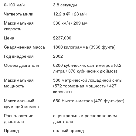
0-100 км/ч
3.8 секунды
Четверть мили
12.2 s @ 123 м/ч
Mаксимальная
336 км/ч / 209 м/ч
скорость
Цена
$237,000
Cнаряженная масса
1800 килограмма (3968 фунта)
Год внедрения
2002
Объем двигателя
6200 кубических сантиметров (6.2
литра / 378 кубических дюймов)
Максимальная
580 метрической лошадиной силы
мощность
(572 тормозная мощность / 427
киловатт)
Максимальный
650 Ньютон-метров (479 фунт-фут)
крутящий момент
Расположение
с центральным расположением
двигателя
двигателя
Привод
полный привод