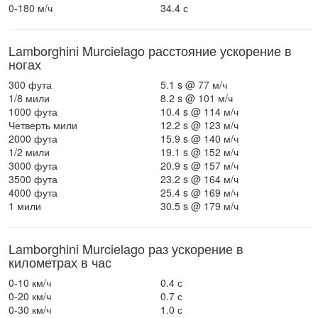
0-180 м/ч
34.4 с
Lamborghini Murcielago расстояние ускорение в
ногах
300 фута
5.1 s @ 77 м/ч
1/8 мили
8.2 s @ 101 м/ч
1000 фута
10.4 s @ 114 м/ч
Четверть мили
12.2 s @ 123 м/ч
2000 фута
15.9 s @ 140 м/ч
1/2 мили
19.1 s @ 152 м/ч
3000 фута
20.9 s @ 157 м/ч
3500 фута
23.2 s @ 164 м/ч
4000 фута
25.4 s @ 169 м/ч
1 мили
30.5 s @ 179 м/ч
Lamborghini Murcielago раз ускорение в
километрах в час
0-10 км/ч
0.4 с
0-20 км/ч
0.7 с
0-30 км/ч
1.0 с