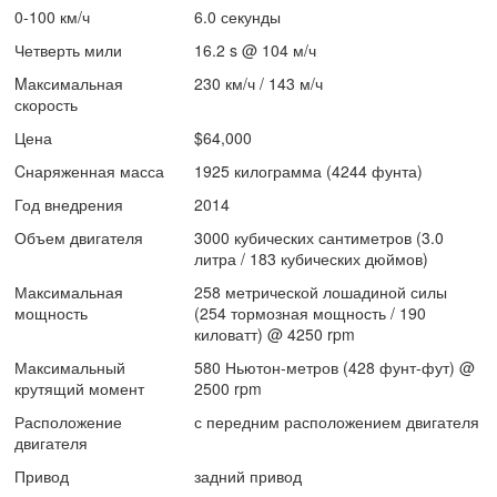
0-100 км/ч
6.0 секунды
Четверть мили
16.2 s @ 104 м/ч
Mаксимальная
230 км/ч / 143 м/ч
скорость
Цена
$64,000
Cнаряженная масса
1925 килограмма (4244 фунта)
Год внедрения
2014
Объем двигателя
3000 кубических сантиметров (3.0
литра / 183 кубических дюймов)
Максимальная
258 метрической лошадиной силы
мощность
(254 тормозная мощность / 190
киловатт) @ 4250 rpm
Максимальный
580 Ньютон-метров (428 фунт-фут) @
крутящий момент
2500 rpm
Расположение
с передним расположением двигателя
двигателя
Привод
задний привод